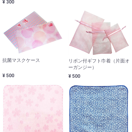
¥ 300
抗菌マスクケース
リボン付ギフト巾着（片面オ
ーガンジー）
¥ 500
¥ 500