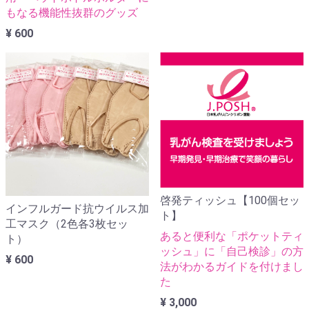
もなる機能性抜群のグッズ
¥ 600
啓発ティッシュ【100個セッ
インフルガード抗ウイルス加
ト】
工マスク（2色各3枚セッ
あると便利な「ポケットティ
ト）
ッシュ」に「自己検診」の方
¥ 600
法がわかるガイドを付けまし
た
¥ 3,000