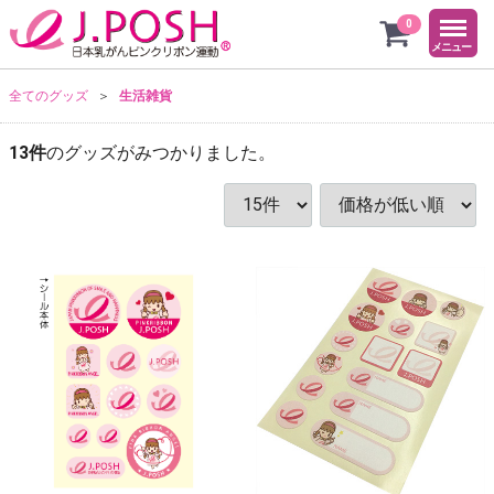
menu
ピンク
0
メニュー
全てのグッズ
生活雑貨
13
件
のグッズがみつかりました。