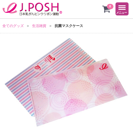
menu
ピンク
0
メニュー
全てのグッズ
生活雑貨
抗菌マスクケース