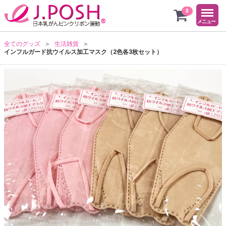
menu
ピンク
0
メニュー
全てのグッズ
生活雑貨
インフルガード抗ウイルス加工マスク（2色各3枚セット）