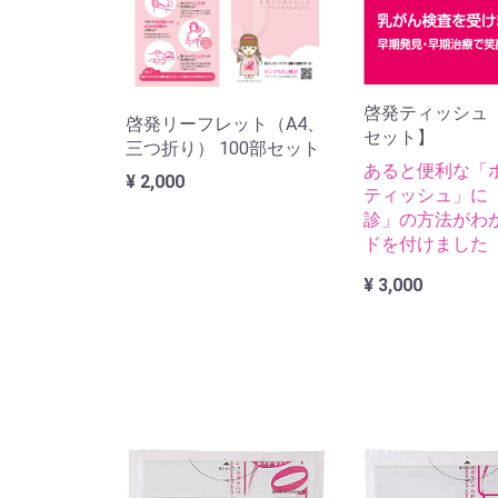
啓発ティッシュ【
啓発リーフレット（A4、
セット】
三つ折り） 100部セット
あると便利な「
¥ 2,000
ティッシュ」に
診」の方法がわ
ドを付けました
¥ 3,000