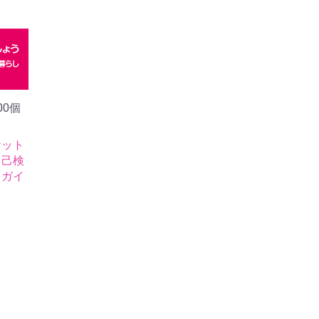
00個
ケット
自己検
るガイ