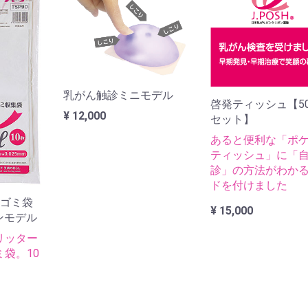
乳がん触診ミニモデル
啓発ティッシュ【5
¥ 12,000
セット】
あると便利な「ポ
ティッシュ」に「
診」の方法がわか
ドを付けました
入ゴミ袋
¥ 15,000
ンモデル
リッター
袋。10