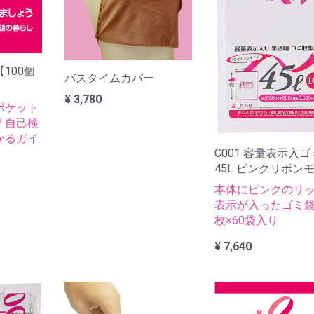
100個
バスタイムカバー
¥ 3,780
ポケット
「自己検
かるガイ
C001 容量表示入
45L ピンクリボン
本体にピンクのリ
表示が入ったゴミ袋
枚×60袋入り
¥ 7,640