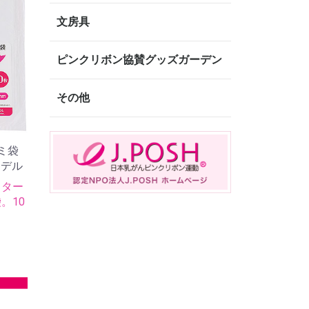
文房具
ピンクリボン協賛グッズガーデン
その他
ゴミ袋
モデル
ッター
。10