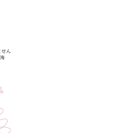
ません
北海